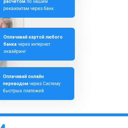
расчетом
по нашим
реквизитам через банк
Оплачивай картой любого
банка
через интернет
эквайринг
Оплачивай онлайн
переводом
через Систему
быстрых платежей