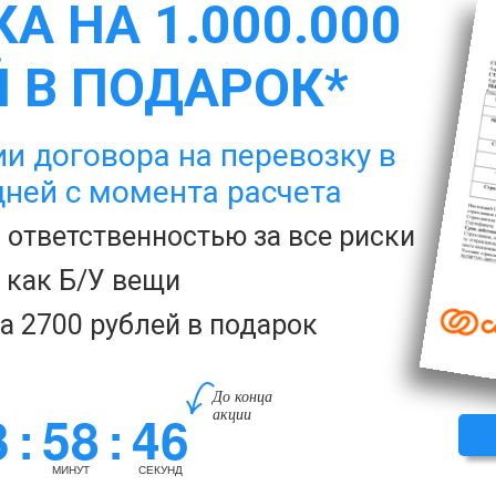
А НА 1.000.000
 В ПОДАРОК*
и договора на перевозку в
дней с момента расчета
с ответственностью за все риски
а как Б/У вещи
за 2700 рублей в подарок
До конца
3
58
45
акции
:
:
МИНУТ
СЕКУНД