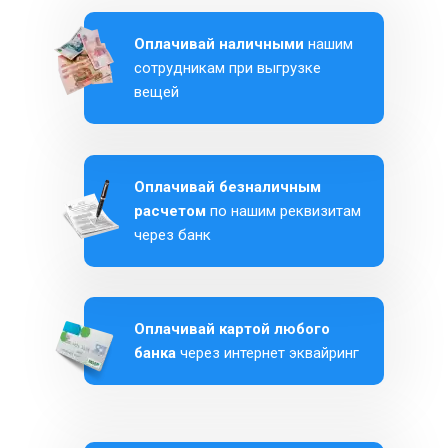
Оплачивай наличными
нашим
сотрудникам при выгрузке
вещей
Оплачивай безналичным
расчетом
по нашим реквизитам
через банк
Оплачивай картой любого
банка
через интернет эквайринг