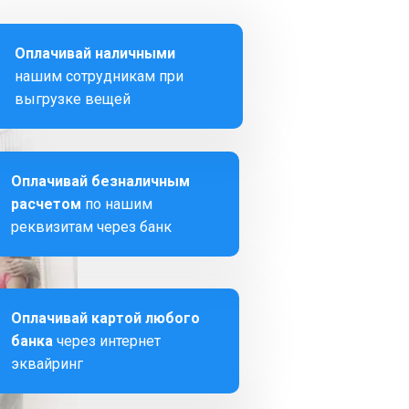
Оплачивай наличными
нашим сотрудникам при
выгрузке вещей
Оплачивай безналичным
расчетом
по нашим
реквизитам через банк
Оплачивай картой любого
банка
через интернет
эквайринг