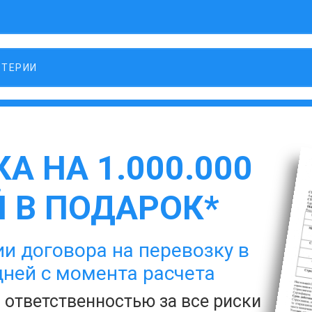
ЛТЕРИИ
А НА 1.000.000
 В ПОДАРОК*
и договора на перевозку в
дней с момента расчета
с ответственностью за все риски