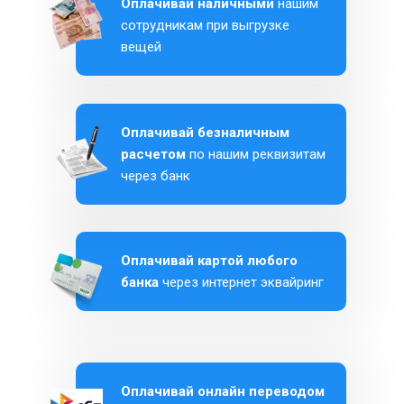
Оплачивай наличными
нашим
сотрудникам при выгрузке
вещей
Оплачивай безналичным
расчетом
по нашим реквизитам
через банк
Оплачивай картой любого
банка
через интернет эквайринг
Оплачивай онлайн переводом