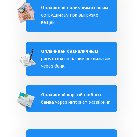
Оплачивай наличными
нашим
сотрудникам при выгрузке
вещей
Оплачивай безналичным
расчетом
по нашим реквизитам
через банк
Оплачивай картой любого
банка
через интернет эквайринг