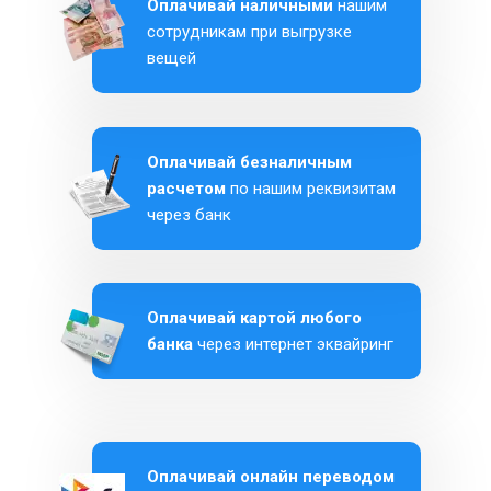
Оплачивай наличными
нашим
сотрудникам при выгрузке
вещей
Оплачивай безналичным
расчетом
по нашим реквизитам
через банк
Оплачивай картой любого
банка
через интернет эквайринг
Оплачивай онлайн переводом