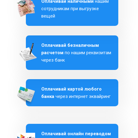
Оплачивай наличными
нашим
сотрудникам при выгрузке
вещей
Оплачивай безналичным
расчетом
по нашим реквизитам
через банк
Оплачивай картой любого
банка
через интернет эквайринг
Оплачивай онлайн переводом