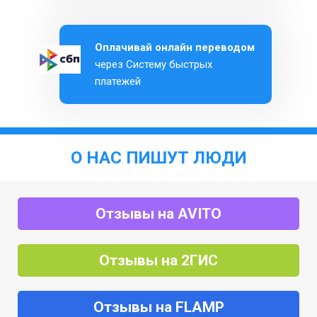
Оплачивай онлайн переводом
через Систему быстрых
платежей
О НАС ПИШУТ ЛЮДИ
Отзывы на AVITO
Отзывы на 2ГИС
Отзывы на FLAMP