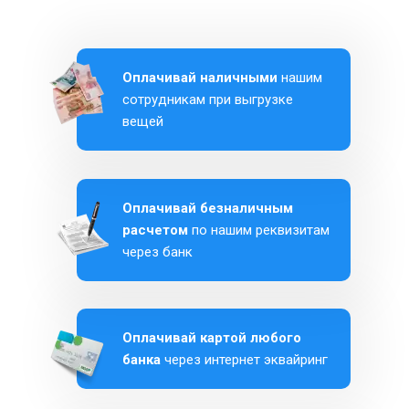
Оплачивай наличными
нашим
сотрудникам при выгрузке
вещей
Оплачивай безналичным
расчетом
по нашим реквизитам
через банк
Оплачивай картой любого
банка
через интернет эквайринг