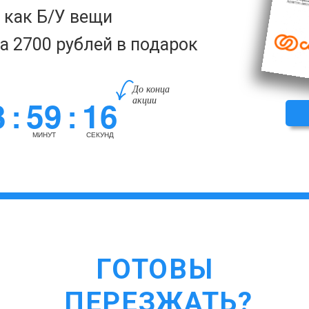
а как Б/У вещи
за 2700 рублей в подарок
До конца
3
59
15
акции
:
:
МИНУТ
СЕКУНД
ГОТОВЫ
ПЕРЕЗЖАТЬ?