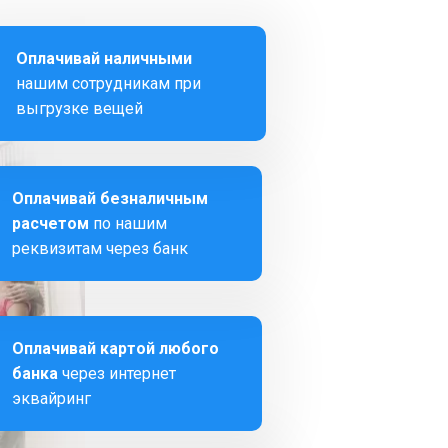
Оплачивай наличными
нашим сотрудникам при
выгрузке вещей
Оплачивай безналичным
расчетом
по нашим
реквизитам через банк
Оплачивай картой любого
банка
через интернет
эквайринг