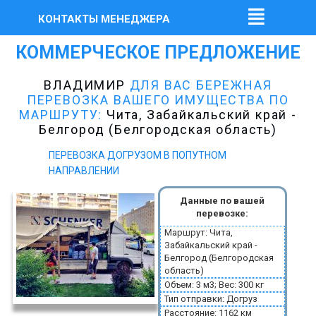
КОНТАКТЫ МЕНЕДЖЕРА
КОММЕРЧЕСКОЕ ПРЕДЛОЖЕНИЕ
ВЛАДИМИР
ДЛЯ ВАС БЕРЕЖНАЯ
ПЕРЕВОЗКА ВАШЕГО ИМУЩЕСТВА ПО
МАРШРУТУ:
Чита, Забайкальский край -
Белгород (Белгородская область)
ПЕРЕВОЗКА ДОГРУЗОМ В ПОПУТНОМ
НАПРАВЛЕНИИ
Данные по вашей
перевозке:
Маршрут: Чита,
Забайкальский край -
Белгород (Белгородская
область)
Объем: 3 м3; Вес: 300 кг
Тип отправки: Догруз
Расстояние: 1162 км