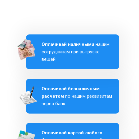
Оплачивай наличными
нашим
сотрудникам при выгрузке
вещей
Оплачивай безналичным
расчетом
по нашим реквизитам
через банк
Оплачивай картой любого