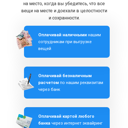
на место, когда вы убедитесь, что все
вещи на месте и доехали в целостности
и сохранности.
Оплачивай наличными
нашим
сотрудникам при выгрузке
вещей
Оплачивай безналичным
расчетом
по нашим реквизитам
через банк
Оплачивай картой любого
банка
через интернет эквайринг