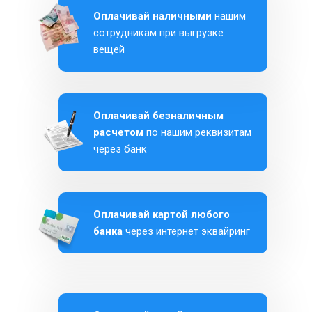
Оплачивай наличными
нашим
сотрудникам при выгрузке
вещей
Оплачивай безналичным
расчетом
по нашим реквизитам
через банк
Оплачивай картой любого
банка
через интернет эквайринг