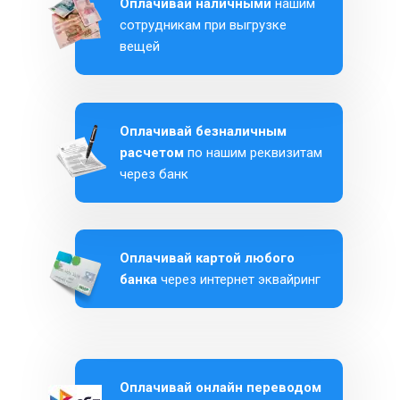
Оплачивай наличными
нашим
сотрудникам при выгрузке
вещей
Оплачивай безналичным
расчетом
по нашим реквизитам
через банк
Оплачивай картой любого
банка
через интернет эквайринг
Оплачивай онлайн переводом