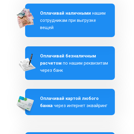
Оплачивай наличными
нашим
сотрудникам при выгрузке
вещей
Оплачивай безналичным
расчетом
по нашим реквизитам
через банк
Оплачивай картой любого
банка
через интернет эквайринг