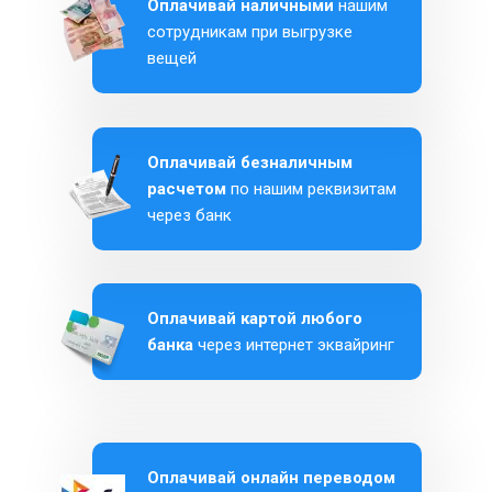
Оплачивай наличными
нашим
сотрудникам при выгрузке
вещей
Оплачивай безналичным
расчетом
по нашим реквизитам
через банк
Оплачивай картой любого
банка
через интернет эквайринг
Оплачивай онлайн переводом