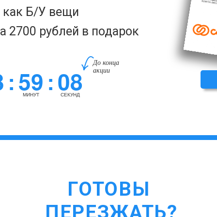
а как Б/У вещи
за 2700 рублей в подарок
До конца
3
59
07
акции
:
:
МИНУТ
СЕКУНД
ГОТОВЫ
ПЕРЕЗЖАТЬ?