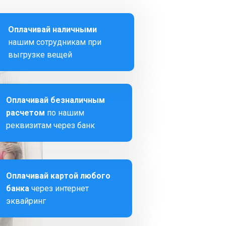
Оплачивай наличными
нашим сотрудникам при
выгрузке вещей
Оплачивай безналичным
расчетом
по нашим
реквизитам через банк
Оплачивай картой любого
банка
через интернет
эквайринг