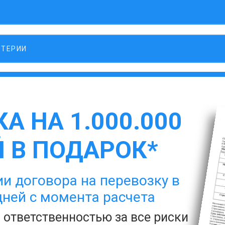
ЛТЕРИИ
А НА 1.000.000
 В ПОДАРОК*
и договора на перевозку в
дней с момента расчета
с ответственностью за все риски