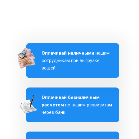
Оплачивай наличными
нашим
сотрудникам при выгрузке
вещей
Оплачивай безналичным
расчетом
по нашим реквизитам
через банк