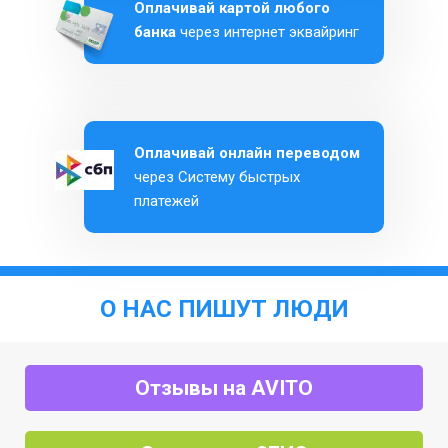
Оплачивай картой любого
банка
через интернет эквайринг
Оплачивай онлайн переводом
через Систему быстрых
платежей
О НАС ПИШУТ ЛЮДИ
Отзывы на AVITO