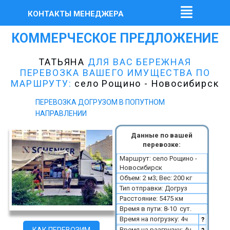
КОНТАКТЫ МЕНЕДЖЕРА
КОММЕРЧЕСКОЕ ПРЕДЛОЖЕНИЕ
ТАТЬЯНА
ДЛЯ ВАС БЕРЕЖНАЯ
ПЕРЕВОЗКА ВАШЕГО ИМУЩЕСТВА ПО
МАРШРУТУ:
село Рощино - Новосибирск
ПЕРЕВОЗКА ДОГРУЗОМ В ПОПУТНОМ
НАПРАВЛЕНИИ
Данные по вашей
перевозке:
Маршрут: село Рощино -
Новосибирск
Объем: 2 м3; Вес: 200 кг
Тип отправки: Догруз
Расстояние: 5475 км
Время в пути: 8-10 сут.
Время на погрузку: 4ч
?
Время на разгрузку: 4ч