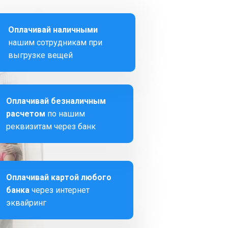
Оплачивай наличными
нашим сотрудникам при
выгрузке вещей
Оплачивай безналичным
расчетом
по нашим
реквизитам через банк
Оплачивай картой любого
банка
через интернет
эквайринг