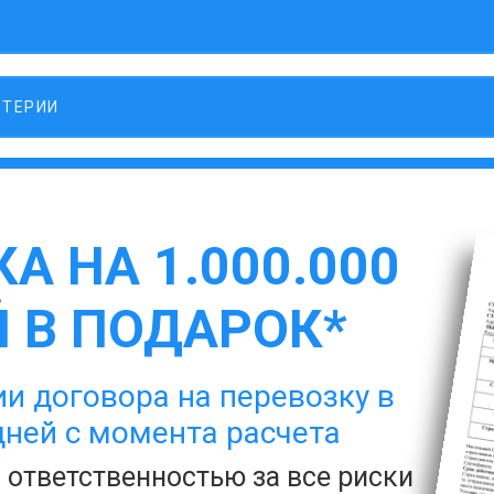
ЛТЕРИИ
А НА 1.000.000
 В ПОДАРОК*
и договора на перевозку в
дней с момента расчета
с ответственностью за все риски