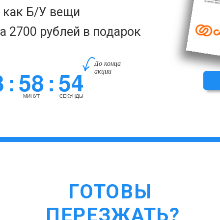
а как Б/У вещи
за 2700 рублей в подарок
До конца
3
58
53
акции
:
:
МИНУТ
СЕКУНДЫ
ГОТОВЫ
ПЕРЕЗЖАТЬ?