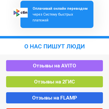
Оплачивай онлайн переводом
через Систему быстрых
платежей
О НАС ПИШУТ ЛЮДИ
Отзывы на AVITO
Отзывы на 2ГИС
Отзывы на FLAMP