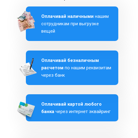
Оплачивай наличными
нашим
сотрудникам при выгрузке
вещей
Оплачивай безналичным
расчетом
по нашим реквизитам
через банк
Оплачивай картой любого
банка
через интернет эквайринг