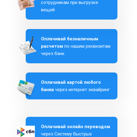
сотрудникам при выгрузке
вещей
Оплачивай безналичным
расчетом
по нашим реквизитам
через банк
Оплачивай картой любого
банка
через интернет эквайринг
Оплачивай онлайн переводом
через Систему быстрых