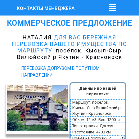
КОНТАКТЫ МЕНЕДЖЕРА
КОММЕРЧЕСКОЕ ПРЕДЛОЖЕНИЕ
НАТАЛИЯ
ДЛЯ ВАС БЕРЕЖНАЯ
ПЕРЕВОЗКА ВАШЕГО ИМУЩЕСТВА ПО
МАРШРУТУ:
посёлок. Кысыл-Сыр
Вилюйский р Якутия - Красноярск
ПЕРЕВОЗКА ДОГРУЗОМ В ПОПУТНОМ
НАПРАВЛЕНИИ
Данные по вашей
перевозке:
Маршрут: посёлок.
Кысыл-Сыр Вилюйский р
Якутия - Красноярск
Объем: 12 м3; Вес: 1200 кг
Тип отправки: Догруз
Расстояние: 4700 км
Время на погрузку: 4ч
?