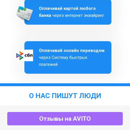
Оплачивай картой любого
банка
через интернет эквайринг
Оплачивай онлайн переводом
через Систему быстрых
платежей
О НАС ПИШУТ ЛЮДИ
Отзывы на AVITO