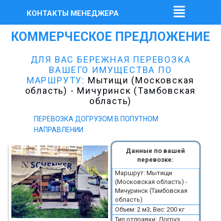
КОНТАКТЫ МЕНЕДЖЕРА
КОММЕРЧЕСКОЕ ПРЕДЛОЖЕНИЕ
ДЛЯ ВАС БЕРЕЖНАЯ ПЕРЕВОЗКА
ВАШЕГО ИМУЩЕСТВА ПО
МАРШРУТУ:
Мытищи (Московская
область) - Мичуринск (Тамбовская
область)
ПЕРЕВОЗКА ДОГРУЗОМ В ПОПУТНОМ
НАПРАВЛЕНИИ
Данные по вашей
перевозке:
Маршрут: Мытищи
(Московская область) -
Мичуринск (Тамбовская
область)
Объем: 2 м3; Вес: 200 кг
Тип отправки: Догруз