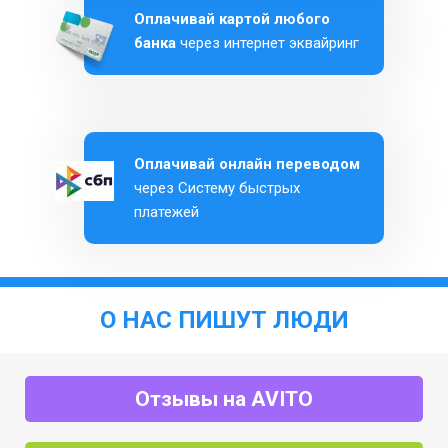
Оплачивай картой любого
банка
через интернет эквайринг
Оплачивай онлайн переводом
через Систему быстрых
платежей
О НАС ПИШУТ ЛЮДИ
Отзывы на AVITO