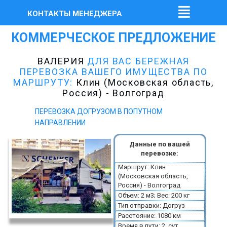
КОНТАКТЫ МЕНЕДЖЕРА
КОММЕРЧЕСКОЕ ПРЕДЛОЖЕНИЕ
ВАЛЕРИЯ
ДЛЯ ВАС БЕРЕЖНАЯ
ПЕРЕВОЗКА ВАШЕГО ИМУЩЕСТВА ПО
МАРШРУТУ:
Клин (Московская область,
Россия) - Волгоград
ПЕРЕВОЗКА ДОГРУЗОМ В ПОПУТНОМ
НАПРАВЛЕНИИ
Данные по вашей
перевозке:
Маршрут: Клин
(Московская область,
Россия) - Волгоград
Объем: 2 м3; Вес: 200 кг
Тип отправки: Догруз
Расстояние: 1080 км
Время в пути: 2 сут.