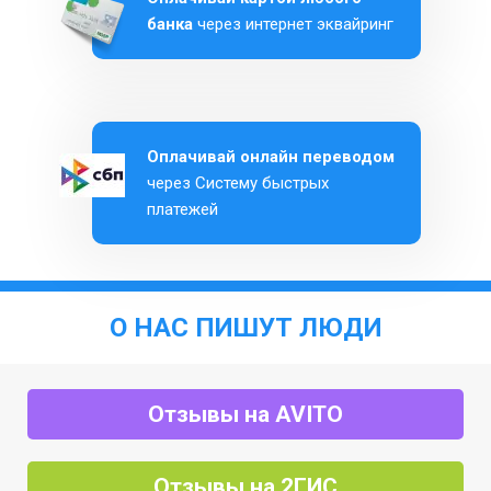
банка
через интернет эквайринг
Оплачивай онлайн переводом
через Систему быстрых
платежей
О НАС ПИШУТ ЛЮДИ
Отзывы на AVITO
Отзывы на 2ГИС