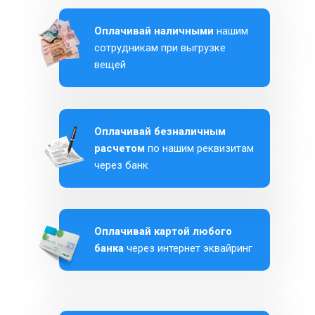
Оплачивай наличными
нашим
сотрудникам при выгрузке
вещей
Оплачивай безналичным
расчетом
по нашим реквизитам
через банк
Оплачивай картой любого
банка
через интернет эквайринг