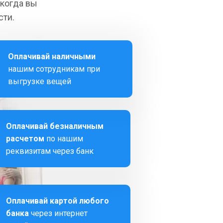
 когда вы
сти.
Оплачивай наличными
нашим сотрудникам при
выгрузке вещей
Оплачивай безналичным
расчетом
по нашим
реквизитам через банк
Оплачивай картой любого
банка
через интернет