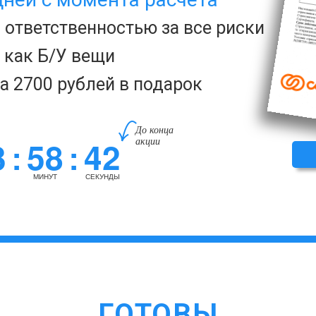
с ответственностью за все риски
а как Б/У вещи
за 2700 рублей в подарок
До конца
3
58
41
акции
:
:
МИНУТ
СЕКУНДА
ГОТОВЫ