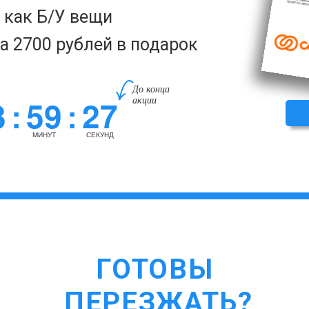
а как Б/У вещи
за 2700 рублей в подарок
До конца
3
59
26
акции
:
:
МИНУТ
СЕКУНД
ГОТОВЫ
ПЕРЕЗЖАТЬ?