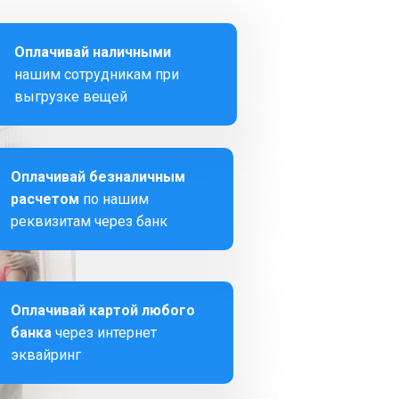
Оплачивай наличными
нашим сотрудникам при
выгрузке вещей
Оплачивай безналичным
расчетом
по нашим
реквизитам через банк
Оплачивай картой любого
банка
через интернет
эквайринг