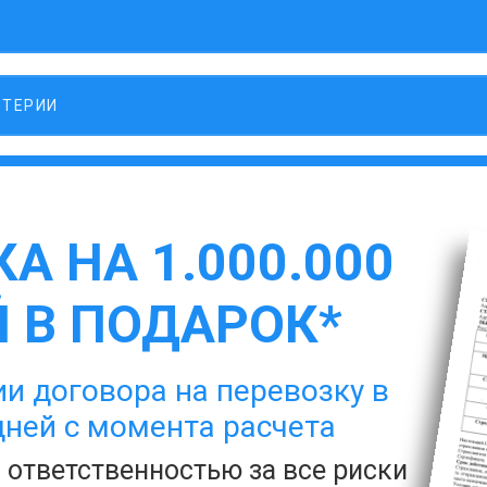
ЛТЕРИИ
А НА 1.000.000
 В ПОДАРОК*
и договора на перевозку в
дней с момента расчета
с ответственностью за все риски