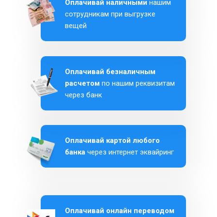
Оплачивай наличными
нашим
сотрудникам при выгрузке
вещей
Оплачивай безналичным
расчетом
по нашим реквизитам
через банк
Оплачивай картой любого
банка
через интернет эквайринг
Оплачивай онлайн переводом