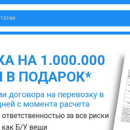
ЛТЕРИИ
А НА 1.000.000
 В ПОДАРОК*
и договора на перевозку в
дней с момента расчета
с ответственностью за все риски
а как Б/У вещи