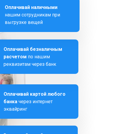
Оплачивай наличными
нашим сотрудникам при
выгрузке вещей
Оплачивай безналичным
расчетом
по нашим
реквизитам через банк
Оплачивай картой любого
банка
через интернет
эквайринг