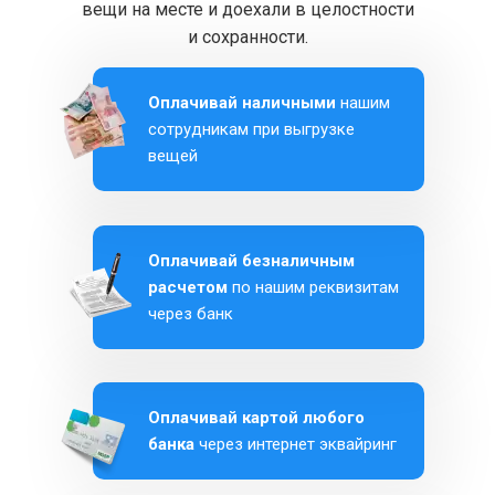
вещи на месте и доехали в целостности
и сохранности.
Оплачивай наличными
нашим
сотрудникам при выгрузке
вещей
Оплачивай безналичным
расчетом
по нашим реквизитам
через банк
Оплачивай картой любого
банка
через интернет эквайринг