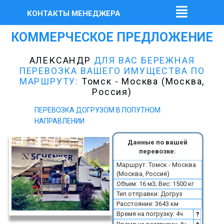
КОНТАКТЫ МЕНЕДЖЕРА
КОММЕРЧЕСКОЕ ПРЕДЛОЖЕНИЕ
АЛЕКСАНДР
ДЛЯ ВАС БЕРЕЖНАЯ
ПЕРЕВОЗКА ВАШЕГО ИМУЩЕСТВА ПО
МАРШРУТУ:
Томск - Москва (Москва,
Россия)
ПЕРЕВОЗКА ДОГРУЗОМ В ПОПУТНОМ
НАПРАВЛЕНИИ
Данные по вашей
перевозке:
Маршрут: Томск - Москва
(Москва, Россия)
Объем: 16 м3; Вес: 1500 кг
Тип отправки: Догруз
Расстояние: 3643 км
Время на погрузку: 4ч
?