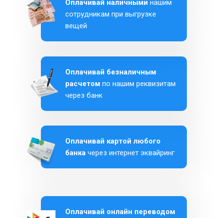
Оплачивай наличными
нашим
сотрудникам при выгрузке
вещей
Оплачивай безналичным
расчетом
по нашим реквизитам
через банк
Оплачивай картой любого
банка
через интернет эквайринг
Оплачивай онлайн переводом