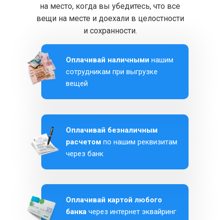
на место, когда вы убедитесь, что все
вещи на месте и доехали в целостности
и сохранности.
Оплачивай наличными
нашим
сотрудникам при выгрузке
вещей
Оплачивай безналичным
расчетом
по нашим реквизитам
через банк
Оплачивай картой любого
банка
через интернет эквайринг