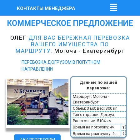
КОНТАКТЫ МЕНЕДЖЕРА
КОММЕРЧЕСКОЕ ПРЕДЛОЖЕНИЕ
ОЛЕГ
ДЛЯ ВАС БЕРЕЖНАЯ ПЕРЕВОЗКА
ВАШЕГО ИМУЩЕСТВА ПО
МАРШРУТУ:
Могоча - Екатеринбург
ПЕРЕВОЗКА ДОГРУЗОМ В ПОПУТНОМ
НАПРАВЛЕНИИ
Данные по вашей
перевозке:
Маршрут: Могоча -
Екатеринбург
Объем: 3 м3; Вес: 300 кг
Тип отправки: Догруз
Расстояние: 5104 км
Время на погрузку: 4ч
?
Время на разгрузку: 4ч
?