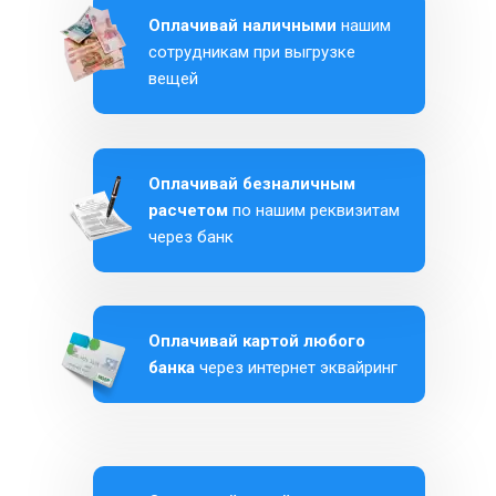
Оплачивай наличными
нашим
сотрудникам при выгрузке
вещей
Оплачивай безналичным
расчетом
по нашим реквизитам
через банк
Оплачивай картой любого
банка
через интернет эквайринг