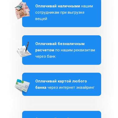
Оплачивай наличными
нашим
сотрудникам при выгрузке
вещей
Оплачивай безналичным
расчетом
по нашим реквизитам
через банк
Оплачивай картой любого
банка
через интернет эквайринг