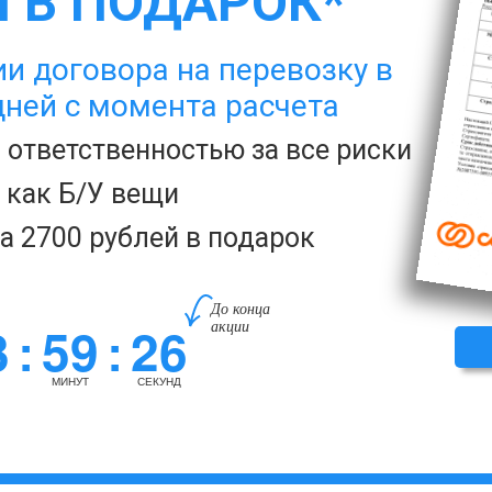
 В ПОДАРОК*
и договора на перевозку в
дней с момента расчета
с ответственностью за все риски
а как Б/У вещи
за 2700 рублей в подарок
До конца
3
59
25
акции
:
:
МИНУТ
СЕКУНД