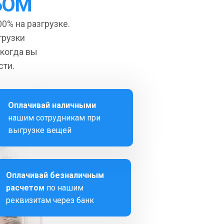
БОМ
0% на разгрузке.
грузки
 когда вы
сти.
Оплачивай наличными
нашим сотрудникам при
выгрузке вещей
Оплачивай безналичным
расчетом
по нашим
реквизитам через банк