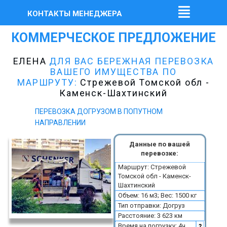
КОНТАКТЫ МЕНЕДЖЕРА
КОММЕРЧЕСКОЕ ПРЕДЛОЖЕНИЕ
ЕЛЕНА
ДЛЯ ВАС БЕРЕЖНАЯ ПЕРЕВОЗКА
ВАШЕГО ИМУЩЕСТВА ПО
МАРШРУТУ:
Стрежевой Томской обл -
Каменск-Шахтинский
ПЕРЕВОЗКА ДОГРУЗОМ В ПОПУТНОМ
НАПРАВЛЕНИИ
Данные по вашей
перевозке:
Маршрут: Стрежевой
Томской обл - Каменск-
Шахтинский
Объем: 16 м3; Вес: 1500 кг
Тип отправки: Догруз
Расстояние: 3 623 км
Время на погрузку: 4ч
?