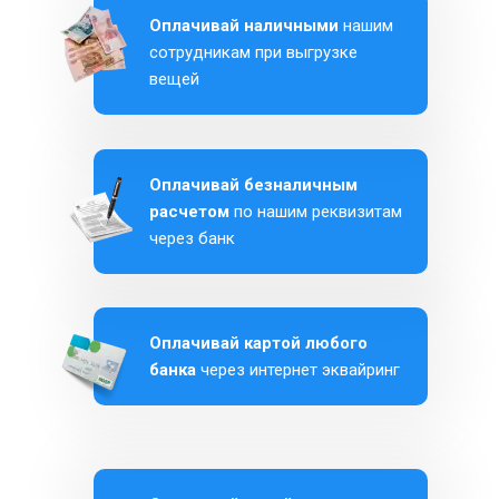
Оплачивай наличными
нашим
сотрудникам при выгрузке
вещей
Оплачивай безналичным
расчетом
по нашим реквизитам
через банк
Оплачивай картой любого
банка
через интернет эквайринг