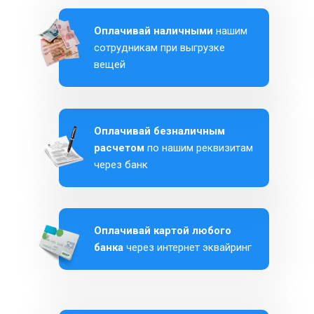
Оплачивай наличными
нашим
сотрудникам при выгрузке
вещей
Оплачивай безналичным
расчетом
по нашим реквизитам
через банк
Оплачивай картой любого
банка
через интернет эквайринг